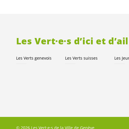
Les
Vert·e·s
d’ici et d’ai
Les Verts genevois
Les Verts suisses
Les Je
© 2026 Les Vert·e·s de la Ville de Genève