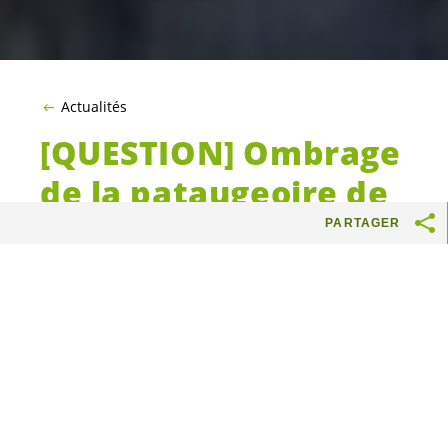
Actualités
[QUESTION] Ombrage
de la pataugeoire de
la couverture des
PARTAGER
voies CFF – Saint-Jean
En 2007, des
habitant.e.s
de de
Saint-Jean- Charmilles ont déposé la
pétition « Pour de l’ombre à la
pataugeoire et une couverture des