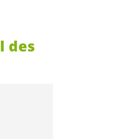
s
l des