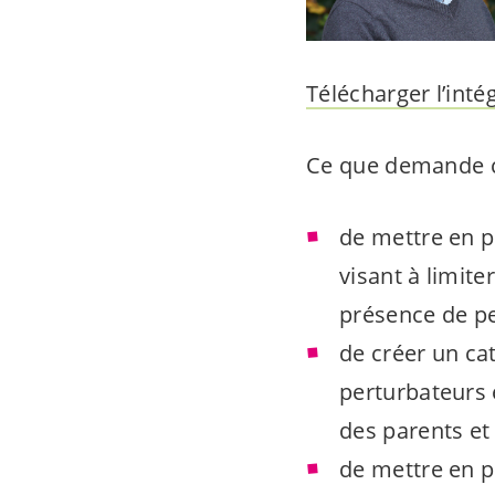
Télécharger l’intég
Ce que demande ce
de mettre en p
visant à limit
présence de p
de créer un ca
perturbateurs 
des parents et
de mettre en p