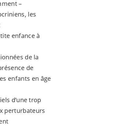
amment –
criniens, les
t
tite enfance à
tionnées de la
a présence de
es enfants en âge
iels d’une trop
ux perturbateurs
ent