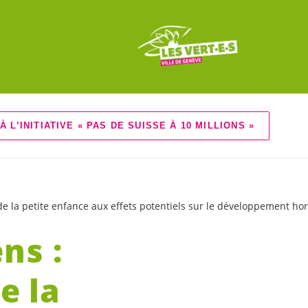
À L’INITIATIVE « PAS DE SUISSE À 10 MILLIONS »
 de la petite enfance aux effets potentiels sur le développement h
ns :
e la