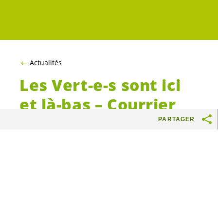
Actualités
Les
Vert-e-s
sont ici
et là-bas – Courrier
des lecteurs –
PARTAGER
Tribune de Genève
Dans le courrier des lecteurs publié
le 20 septembre, Marie P. Salvo-
Domènech écrit que les
Vert-e-s
de