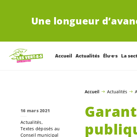
ALLER AU CONTENU PRINCIPAL
Une longueur d’avan
Accueil
Actualités
Élu·e·s
La sec
Accueil
Actualités
A
Garanti
16 mars 2021
Actualités
publiqu
Textes déposés au
Conseil municipal