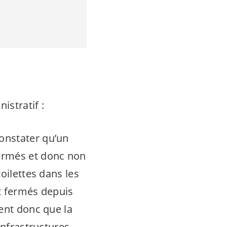
istratif :
onstater qu’un
ermés et donc non
oilettes dans les
t fermés depuis
ient donc que la
infrastructures