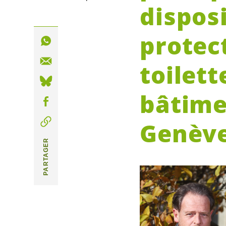
disposi
protec
toilett
bâtimen
Genèv
PARTAGER