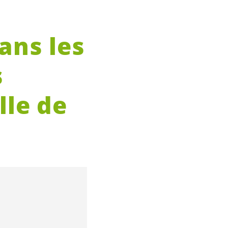
ans les
s
lle de