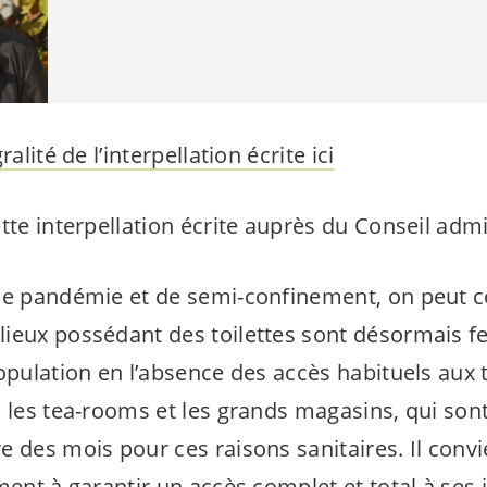
alité de l’interpellation écrite ici
tte interpellation écrite auprès du Conseil admin
de pandémie et de semi-confinement, on peut c
ieux possédant des toilettes sont désormais f
opulation en l’absence des accès habituels aux t
, les tea-rooms et les grands magasins, qui son
e des mois pour ces raisons sanitaires. Il conv
ment à garantir un accès complet et total à ses 